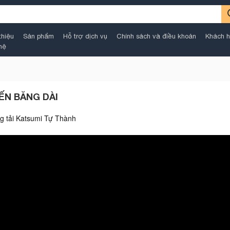
thiệu
Sản phẩm
Hỗ trợ dịch vụ
Chính sách và điều khoản
Khách h
hệ
ẾN BĂNG DÀI
ng tải Katsumi Tự Thành