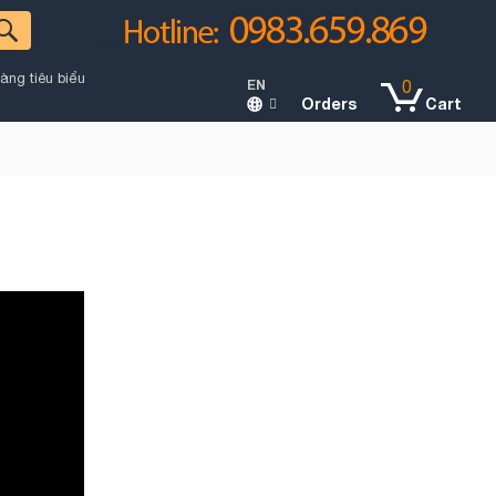
àng tiêu biểu
EN
0
Orders
Cart