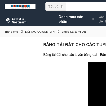
Tất cả
Danh mục sản
Giới 
Deliver to
phẩm
Liên 
Vietnam
Trang chủ
ĐỐI TÁC KATSUMI DIN
Video Katsumi Din
BĂNG TẢI ĐẤT CHO CÁC TUY
Băng tải đất cho các tuyến băng dài - Bă