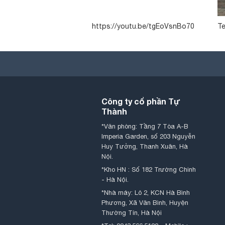
https://youtu.be/tgEoVsnBo70
Te
Công ty cổ phần Tự
Thành
*Văn phòng: Tầng 7 Tòa A-B
Imperia Garden, số 203 Nguyễn
Huy Tưởng, Thanh Xuân, Hà
Nội.
*Kho HN : Số 182 Trường Chinh
- Hà Nội.
*Nhà máy: Lô 2, KCN Hà Bình
Phương, Xã Văn Bình, Huyện
Thường Tín, Hà Nội