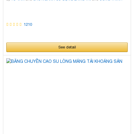
TIÊU BIỂU
and
SẢN PHẨM
and
TIN TỨC KATSUMI
and
SỰ CỐ BĂNG TẢI
and
ĐỐI TÁC - KATSUMI DIN
and
BĂNG TẢI KATSUMI DIN
and
NHÀ MÁY
KATSUMI
and
VẬT TƯ SỬA CHỮA
and
TƯ VẤN DỊCH VỤ
1210
See detail