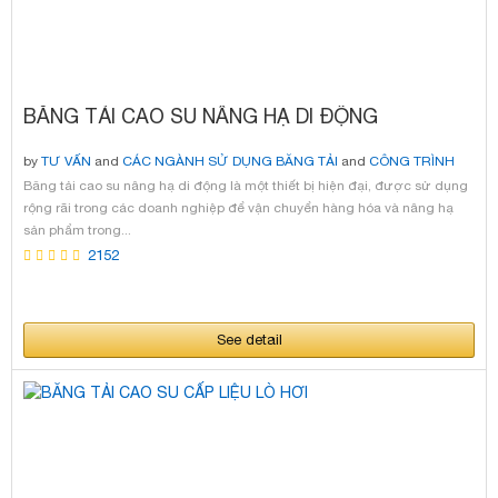
BĂNG TẢI CAO SU NÂNG HẠ DI ĐỘNG
by
TƯ VẤN
and
CÁC NGÀNH SỬ DỤNG BĂNG TẢI
and
CÔNG TRÌNH
TIÊU BIỂU
and
SẢN PHẨM
and
TIN TỨC KATSUMI
and
SỰ CỐ BĂNG TẢI
Băng tải cao su nâng hạ di động là một thiết bị hiện đại, được sử dụng
and
ĐỐI TÁC - KATSUMI DIN
and
BĂNG TẢI KATSUMI DIN
and
NHÀ MÁY
rộng rãi trong các doanh nghiệp để vận chuyển hàng hóa và nâng hạ
KATSUMI
and
VẬT TƯ SỬA CHỮA
and
TƯ VẤN DỊCH VỤ
sản phẩm trong...
2152
See detail