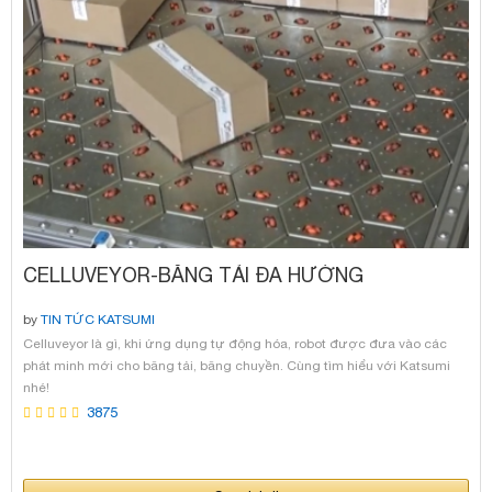
CELLUVEYOR-BĂNG TẢI ĐA HƯỚNG
by
TIN TỨC KATSUMI
Celluveyor là gì, khi ứng dụng tự động hóa, robot được đưa vào các
phát minh mới cho băng tải, băng chuyền. Cùng tìm hiểu với Katsumi
nhé!
3875