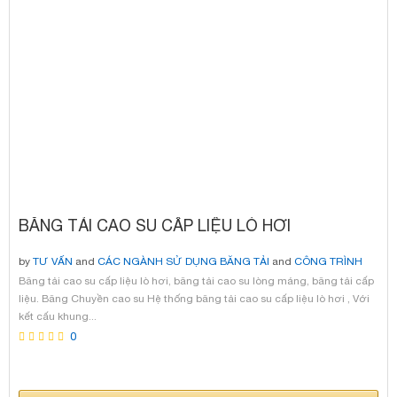
BĂNG TẢI CAO SU CẤP LIỆU LÒ HƠI
by
TƯ VẤN
and
CÁC NGÀNH SỬ DỤNG BĂNG TẢI
and
CÔNG TRÌNH
TIÊU BIỂU
and
SẢN PHẨM
and
TIN TỨC KATSUMI
and
SỰ CỐ BĂNG TẢI
Băng tải cao su cấp liệu lò hơi, băng tải cao su lòng máng, băng tải cấp
and
ĐỐI TÁC - KATSUMI DIN
and
BĂNG TẢI KATSUMI DIN
and
NHÀ MÁY
liệu. Băng Chuyền cao su Hệ thống băng tải cao su cấp liệu lò hơi , Với
KATSUMI
and
VẬT TƯ SỬA CHỮA
and
TƯ VẤN DỊCH VỤ
kết cấu khung...
0