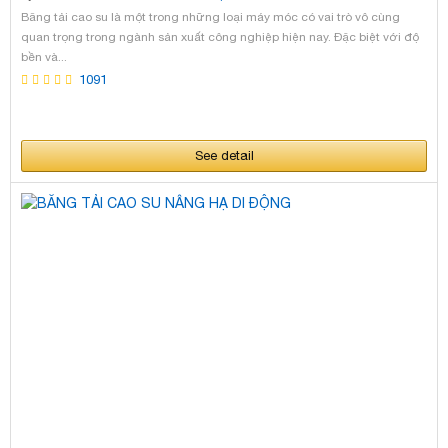
TIÊU BIỂU
and
SẢN PHẨM
and
TIN TỨC KATSUMI
and
SỰ CỐ BĂNG TẢI
Băng tải cao su là một trong những loại máy móc có vai trò vô cùng
and
ĐỐI TÁC - KATSUMI DIN
quan trọng trong ngành sản xuất công nghiệp hiện nay. Đặc biệt với độ
bền và...
1091
See detail