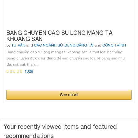
BĂNG CHUYỀN CAO SU LÒNG MÁNG TẢI
KHOÁNG SẢN
by
TƯ VẤN
and
CÁC NGÀNH SỬ DỤNG BĂNG TẢI
and
CÔNG TRÌNH
TIÊU BIỂU
and
SẢN PHẨM
and
TIN TỨC KATSUMI
and
SỰ CỐ BĂNG TẢI
Băng chuyền cao su lòng máng tải khoáng sản là một loại hệ thống
and
ĐỐI TÁC - KATSUMI DIN
and
BĂNG TẢI KATSUMI DIN
and
NHÀ MÁY
băng chuyền được sử dụng để vận chuyển các loại khoáng sản như
KATSUMI
and
VẬT TƯ SỬA CHỮA
and
TƯ VẤN DỊCH VỤ
đá, sỏi, cát, than,...
1329
See detail
Your recently viewed items and featured
recommendations