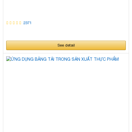
2371
See detail