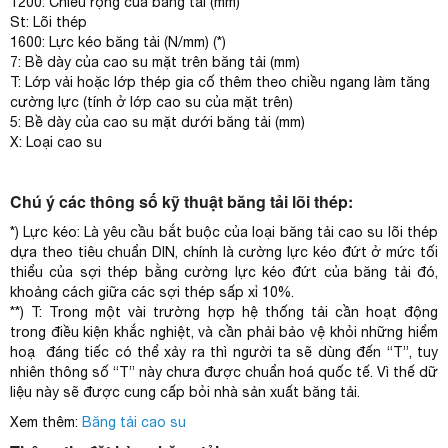
1200: Chiều rộng của băng tải (mm)
St: Lõi thép
1600: Lực kéo băng tải (N/mm) (*)
7: Bề dày của cao su mặt trên băng tải (mm)
T: Lớp vải hoặc lớp thép gia cố thêm theo chiều ngang làm tăng
cường lực (tính ở lớp cao su của mặt trên)
5: Bề dày của cao su mặt dưới băng tải (mm)
X: Loại cao su
Chú ý các thông số kỹ thuật băng tải lõi thép:
*) Lực kéo: Là yêu cầu bắt buộc của loại băng tải cao su lõi thép
dựa theo tiêu chuẩn DIN, chính là cường lực kéo đứt ở mức tối
thiểu của sợi thép bằng cường lực kéo đứt của băng tải đó,
khoảng cách giữa các sợi thép sấp xỉ 10%.
**) T: Trong một vài trường hợp hệ thống tải cần hoạt động
trong điều kiện khắc nghiệt, và cần phải bảo vệ khỏi những hiểm
hoạ đáng tiếc có thể xảy ra thì người ta sẽ dùng đến “T”, tuy
nhiên thông số “T” này chưa được chuẩn hoá quốc tế. Vì thế dữ
liệu này sẽ được cung cấp bỏi nhà sản xuất băng tải.
Xem thêm:
Băng tải cao su