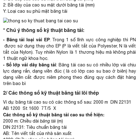
2: Bề dày của cao su mặt dưới băng tải (mm)
Y: Loại cao su phủ mặt băng tải
* Chú ý thông số kỹ thuật băng tải:
- Băng tải loại vải EP
: Trong 1 số lĩnh vực công nghiệp thì PN
được sử dụng thay cho EP (P là viết tắt của Polyester, N là viết
tắt của Nylon). Tuy nhiên Nylon là 1 thương hiệu mà không phải
1 thuật ngữ khoa học.
- Số lớp vải dây băng tải
: Băng tải cao su có nhiều lớp vải chịu
lực dạng rắn, dạng viền đúc ( là có lớp cao su bao ở biên) hay
dạng viền cắt được niêm phong theo đúng quy cách đặt hàng
trên bao bì
2/
Các thông số kỹ thuật băng tải lõi thép
Ví dụ: băng tải cao su có các thông số sau: 2000 m DIN 22131
AB 1200 St 1600 7T/5 X
Các thông số kỹ thuật băng tải cao su thể hiện:
2000 m: Chiều dài
băng tải
(m)
DIN 22131: Tiêu chuẩn băng tải
AB: Tên viết tắt của nhà sản xuất