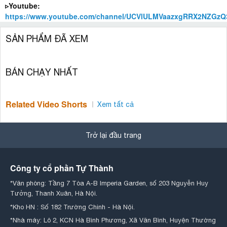
▹Youtube:
https://www.youtube.com/channel/UCVlULMVaazxgRRX2NZGzQ
SẢN PHẨM ĐÃ XEM
BÁN CHẠY NHẤT
Related Video Shorts
Xem tất cả
Trở lại đầu trang
Công ty cổ phần Tự Thành
*Văn phòng: Tầng 7 Tòa A-B Imperia Garden, số 203 Nguyễn Huy
Tưởng, Thanh Xuân, Hà Nội.
*Kho HN : Số 182 Trường Chinh - Hà Nội.
*Nhà máy: Lô 2, KCN Hà Bình Phương, Xã Văn Bình, Huyện Thường