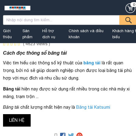
0
Home
TƯ VẤN
CÁCH ĐỌC THÔNG SỐ BĂNG TẢI CAO SU
Giới
Sản
Hỗ trợ
Chính sách và điều
Khách hàng t
Available
by
TƯ VẤN
Status:
thiệu
phẩm
dịch vụ
khoản
biểu
(
4623
views )
Cách đọc thông số băng tải
băng tải
Việc tìm hiểu các thông số kỹ thuật của
là rất quan
trọng, bởi nó sẽ giúp doanh nghiệp chọn được loại băng tải phù
hợp với mục đích và nhu cầu sử dụng.
Băng tải
hiện nay được sử dụng rất nhiều trong các nhà máy xi
măng, trạm trộn ...
Băng tả
i chất lượng nhất hiện nay là
Băng tải Katsumi
LIÊN HỆ