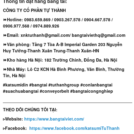
Thông tin đặt hàng băng tải:
CÔNG TY CỔ PHẦN TỰ THÀNH
⏩Hotline: 0983.659.869 / 0903.267.578 / 0904.667.578 /
0906.977.568 / 0974.889.926
⏩Email: xnktuthanh@gmail.com/ bangtaiviethq@gmail.com
⏩Văn phòng: Tầng 7 Tòa A-B Imperial Garden 203 Nguyễn
Huy Tưởng-Thanh Xuân Trung-Thanh Xuân-HN
⏩Kho hàng Hà Nội: 182 Trường Chinh, Đống Đa, Hà Nội
⏩Nhà Máy: Lô C2 KCN Hà Bình Phương, Văn Bình, Thường
Tín, Hà Nội
#katsumidin #bangtai #tuthanhgroup #conlanbangtai
#suachuabangtai #conveyorbelt #bangtaicongnghiep
______________________________________________________
THEO DÕI CHÚNG TÔI TẠI:
▹Website:
https://www.bangtaiviet.com/
▹Facebook:
https://www.facebook.com/katsumiTuThanh