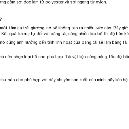
ờng gồm sợi dọc làm từ polyester và sợi ngang từ nylon.
?
một tấm ga trải giường, nó sẽ không tạo ra nhiều sức cản. Bây giờ 
. Kết quả tương tự đối với băng tải, càng nhiều lớp bố thì độ bền ké
nó cũng ảnh hưởng đến tính linh hoạt của băng tải sẽ làm băng tải
à nên chọn loại bố cho phù hợp. Tải vật liệu càng nặng, tốc độ băn
như nào cho phù hợp với dây chuyền sản xuất của mình, hãy liên hệ