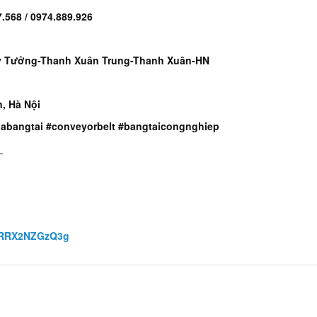
7.568 / 0974.889.926
uy Tưởng-Thanh Xuân Trung-Thanh Xuân-HN
, Hà Nội
uabangtai #conveyorbelt #bangtaicongnghiep
_
xgRRX2NZGzQ3g