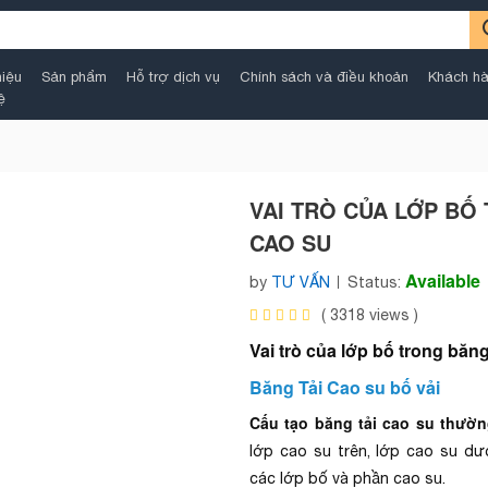
hiệu
Sản phẩm
Hỗ trợ dịch vụ
Chính sách và điều khoản
Khách hà
ệ
VAI TRÒ CỦA LỚP BỐ
CAO SU
Available
by
TƯ VẤN
Status:
(
3318
views )
Vai trò của lớp bố trong băng
Băng Tải Cao su bố vải
Cấu tạo băng tải cao su thườ
lớp cao su trên, lớp cao su dưới
các lớp bố và phần cao su.