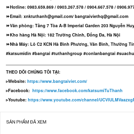
⏩Hotline: 0983.659.869 / 0903.267.578 / 0904.667.578 / 0906.97
⏩Email: xnktuthanh@gmail.com/ bangtaiviethq@gmail.com
⏩Văn phòng: Tầng 7 Tòa A-B Imperial Garden 203 Nguyễn H
⏩Kho hàng Hà Nội: 182 Trường Chinh, Đống Đa, Hà Nội
⏩Nhà Máy: Lô C2 KCN Hà Bình Phương, Văn Bình, Thường Tín
#katsumidin #bangtai #tuthanhgroup #conlanbangtai #suach
_____________________________________________________
THEO DÕI CHÚNG TÔI TẠI:
▹Website:
https://www.bangtaiviet.com/
▹Facebook:
https://www.facebook.com/katsumiTuThanh
▹Youtube:
https://www.youtube.com/channel/UCVlULMVaaz
SẢN PHẨM ĐÃ XEM