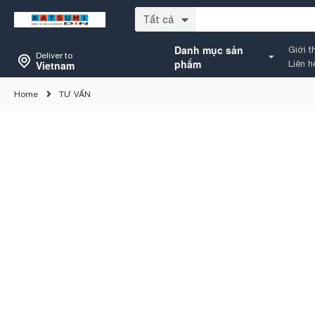
Tất cả
Danh mục sản
Giới t
Deliver to
phẩm
Vietnam
Liên h
Home
TƯ VẤN