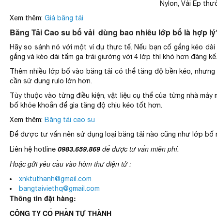
Nylon, Vải Ep thư
Xem thêm:
Giá băng tải
Băng Tải Cao su bố vải dùng bao nhiêu lớp bố là hợp lý
Hãy so sánh nó với một ví dụ thực tế. Nếu bạn cố gắng kéo dài 
gắng và kéo dài tấm ga trải giường với 4 lớp thì khó hơn đáng kể
Thêm nhiều lớp bố vào băng tải có thể tăng độ bền kéo, nhưng 
cần sử dụng rulo lớn hơn.
Tùy thuộc vào từng điều kiện, vật liệu cụ thể của từng nhà máy m
bố khỏe khoắn để gia tăng độ chịu kéo tốt hơn.
Xem thêm:
Băng tải cao su
Để được tư vấn nên sử dụng loại băng tải nào cũng như lớp bố 
0983.659.869
để được tư vấn miễn phí.
Liên hệ hotline
Hoặc gửi yêu cầu vào hòm thư điện tử :
xnktuthanh@gmail.com
bangtaiviethq@gmail.com
Thông tin đặt hàng:
CÔNG TY CỔ PHẦN TỰ THÀNH