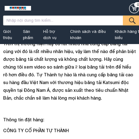
0
Trang chủ
ĐỐI TÁC KATSUMI DIN
Video Katsumi Din
HƯỚNG DẪN PHÂN BIỆT BĂNG TẢI CAO SU
CHẤT LƯỢNG VÀ KHÔNG CHẤT LƯỢNG
Giới
Sản
Hỗ trợ
Chính sách và điều
Khách hàng t
thiệu
phẩm
dịch vụ
khoản
biểu
Trên thị trường hiện nay có rất nhiều nhà cung cấp băng tải
cùng với đó là rất nhiều nhãn hiệu, vậy làm thế nào để phân biệt
được băng tải chất lượng và không chất lượng. Hãy cùng
chúng tôi xem video so sánh giữa 2 loại băng tải trên để hiểu
rõ hơn điều đó. Tự Thành tự hào là nhà cung cấp băng tải cao
su hàng đầu Việt Nam với thương hiệu băng tải Katsumi độc
quyền tại Đông Nam Á, được sản xuất theo tiêu chuẩn Nhật
Bản, chắc chắn sẽ làm hài lòng mọi khách hàng.
Thông tin đặt hàng:
CÔNG TY CỔ PHẦN TỰ THÀNH