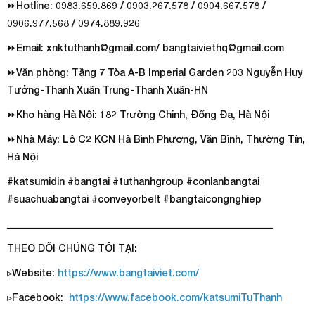
⏩Hotline: 0983.659.869 / 0903.267.578 / 0904.667.578 /
0906.977.568 / 0974.889.926
⏩Email: xnktuthanh@gmail.com/ bangtaiviethq@gmail.com
⏩Văn phòng: Tầng 7 Tòa A-B Imperial Garden 203 Nguyễn Huy
Tưởng-Thanh Xuân Trung-Thanh Xuân-HN
⏩Kho hàng Hà Nội: 182 Trường Chinh, Đống Đa, Hà Nội
⏩Nhà Máy: Lô C2 KCN Hà Bình Phương, Văn Bình, Thường Tín,
Hà Nội
#katsumidin #bangtai #tuthanhgroup #conlanbangtai
#suachuabangtai #conveyorbelt #bangtaicongnghiep
______________________________________________________
THEO DÕI CHÚNG TÔI TẠI:
▹Website:
https://www.bangtaiviet.com/
▹Facebook:
https://www.facebook.com/katsumiTuThanh