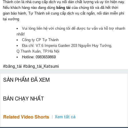
Thành còn là nhà cung cấp dịch vụ nối dán chất lượng và uy tín hiện nay.
Nếu khách hàng nào đang dùng
băng tải
của chúng tôi và đã hết thời
gian bảo hành, Tự Thành sẽ cung cấp dịch vụ cắt ngắn, nối dán miễn phí
tại xưởng
Vui lòng liên hệ với chúng tôi để được tư vấn và hỗ trợ nhanh
nhất!
Công ty CP Tự Thành
Địa chỉ: V7.6 Imperia Garden 203 Nguyễn Huy Tưởng,
Q.Thanh Xuân, TP.Hà Nội
Hotline: 0983659869
#băng_tải #băng_tải_Katsumi
SẢN PHẨM ĐÃ XEM
BÁN CHẠY NHẤT
Related Video Shorts
Xem tất cả