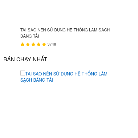
TẠI SAO NÊN SỬ DỤNG HỆ THỐNG LÀM SẠCH
LỰA CHỌ
BĂNG TẢI
3748
BÁN CHẠY NHẤT