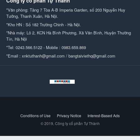
Công ty cổ phần Tự Thành
*Văn phòng: Tầng 7 Tòa A-B Imperia Garden, số 203 Nguyễn Huy
Tưởng, Thanh Xuân, Hà Nội.
*Kho HN : Số 182 Trường Chinh - Hà Nội.
*Nhà máy: Lô 2, KCN Hà Bình Phương, Xã Văn Bình, Huyện Thường
Tín, Hà Nội
*Tel: 0243.566.5122 - Mobile : 0983.659.869
*Email : xnktuthanh@gmail.com / bangtaiviethq@gmail.com
Conditions of Use
Privacy Notice
Interest-Based Ads
© 2019, Công ty cổ phần Tự Thành