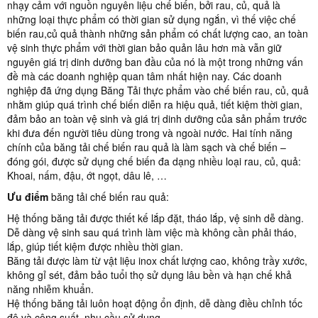
nhạy cảm với nguồn nguyên liệu chế biến, bởi rau, củ, quả là
những loại thực phẩm có thời gian sử dụng ngắn, vì thế việc chế
biến rau,củ quả thành những sản phẩm có chất lượng cao, an toàn
vệ sinh thực phẩm với thời gian bảo quản lâu hơn mà vẫn giữ
nguyên giá trị dinh dưỡng ban đầu của nó là một trong những vấn
đề mà các doanh nghiệp quan tâm nhất hiện nay. Các doanh
nghiệp đã ứng dụng Băng Tải thực phẩm vào chế biến rau, củ, quả
nhằm giúp quá trình chế biến diễn ra hiệu quả, tiết kiệm thời gian,
đảm bảo an toàn vệ sinh và giá trị dinh dưỡng của sản phẩm trước
khi đưa đến người tiêu dùng trong và ngoài nước. Hai tính năng
chính của băng tải chế biến rau quả là làm sạch và chế biến –
đóng gói, được sử dụng chế biến đa dạng nhiều loại rau, củ, quả:
Khoai, nấm, đậu, ớt ngọt, dâu lê, …
Ưu điểm
băng tải chế biến rau quả:
Hệ thống băng tải được thiết kế lắp đặt, tháo lắp, vệ sinh dễ dàng.
Dễ dàng vệ sinh sau quá trình làm việc mà không cần phải tháo,
lắp, giúp tiết kiệm được nhiều thời gian.
Băng tải được làm từ vật liệu inox chất lượng cao, không trầy xước,
không gỉ sét, đảm bảo tuổi thọ sử dụng lâu bền và hạn chế khả
năng nhiễm khuẩn.
Hệ thống băng tải luôn hoạt động ổn định, dễ dàng điều chỉnh tốc
độ và công suất, nhu cầu sử dụng.