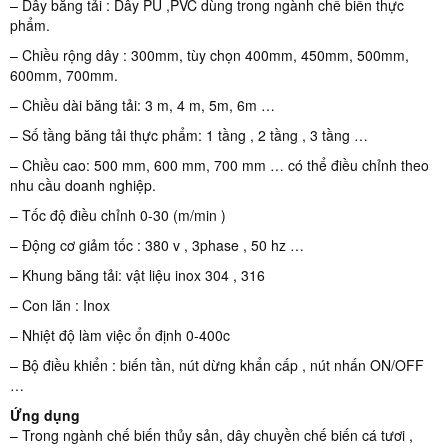
– Dây băng tải : Dây PU ,PVC dùng trong ngành chế biến thực
phẩm.
– Chiều rộng dây : 300mm, tùy chọn 400mm, 450mm, 500mm,
600mm, 700mm.
– Chiều dài băng tải: 3 m, 4 m, 5m, 6m …
– Số tầng băng tải thực phẩm: 1 tầng , 2 tầng , 3 tầng …
– Chiều cao: 500 mm, 600 mm, 700 mm … có thể điều chỉnh theo
nhu cầu doanh nghiệp.
– Tốc độ điều chỉnh 0-30 (m/min )
– Động cơ giảm tốc : 380 v , 3phase , 50 hz …
– Khung băng tải: vật liệu inox 304 , 316
– Con lăn : Inox
– Nhiệt độ làm việc ổn định 0-400c
– Bộ điều khiển : biến tần, nút dừng khẩn cấp , nút nhấn ON/OFF
…
Ứng dụng
– Trong ngành chế biến thủy sản, dây chuyền chế biến cá tươi ,