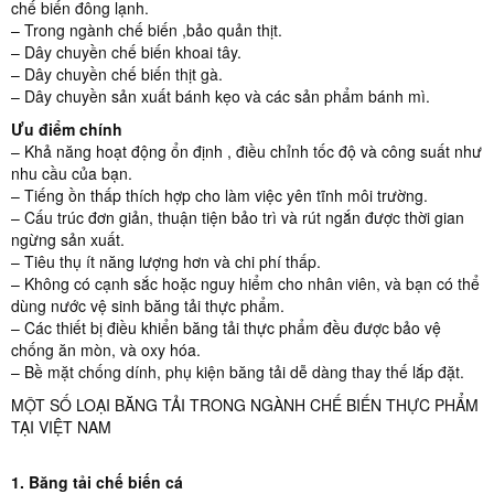
chế biến đông lạnh.
– Trong ngành chế biến ,bảo quản thịt.
– Dây chuyền chế biến khoai tây.
– Dây chuyền chế biến thịt gà.
– Dây chuyền sản xuất bánh kẹo và các sản phẩm bánh mì.
Ưu điểm chính
– Khả năng hoạt động ổn định , điều chỉnh tốc độ và công suất như
nhu cầu của bạn.
– Tiếng ồn thấp thích hợp cho làm việc yên tĩnh môi trường.
– Cấu trúc đơn giản, thuận tiện bảo trì và rút ngắn được thời gian
ngừng sản xuất.
– Tiêu thụ ít năng lượng hơn và chi phí thấp.
– Không có cạnh sắc hoặc nguy hiểm cho nhân viên, và bạn có thể
dùng nước vệ sinh băng tải thực phẩm.
– Các thiết bị điều khiển băng tải thực phẩm đều được bảo vệ
chống ăn mòn, và oxy hóa.
– Bề mặt chống dính, phụ kiện băng tải dễ dàng thay thế lắp đặt.
MỘT SỐ LOẠI BĂNG TẢI TRONG NGÀNH CHẾ BIẾN THỰC PHẨM
TẠI VIỆT NAM
1. Băng tải chế biến cá