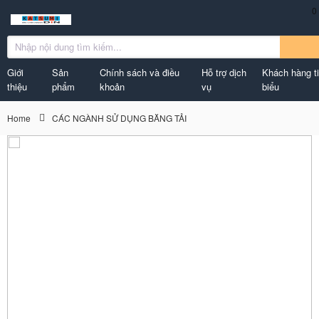
0
Giới
Sản
Chính sách và điều
Hỗ trợ dịch
Khách hàng t
thiệu
phẩm
khoản
vụ
biểu
Home
CÁC NGÀNH SỬ DỤNG BĂNG TẢI