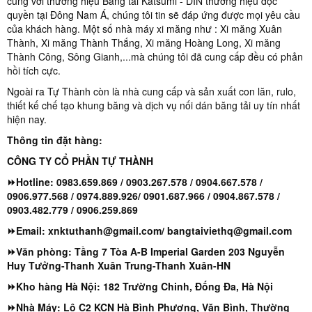
cùng với thương hiệu Băng tải Katsumi - DIN thương hiệu độc
quyền tại Đông Nam Á, chúng tôi tin sẽ đáp ứng được mọi yêu cầu
của khách hàng. Một số nhà máy xi măng như : Xi măng Xuân
Thành, Xi măng Thành Thắng, Xi măng Hoàng Long, Xi măng
Thành Công, Sông Gianh,...mà chúng tôi đã cung cấp đều có phản
hồi tích cực.
Ngoài ra Tự Thành còn là nhà cung cấp và sản xuất con lăn, rulo,
thiết kế chế tạo khung băng và dịch vụ nối dán băng tải uy tín nhất
hiện nay.
Thông tin đặt hàng:
CÔNG TY CỔ PHẦN TỰ THÀNH
⏩Hotline: 0983.659.869 / 0903.267.578 / 0904.667.578 /
0906.977.568 / 0974.889.926/ 0901.687.966 / 0904.867.578 /
0903.482.779 / 0906.259.869
⏩Email: xnktuthanh@gmail.com/ bangtaiviethq@gmail.com
⏩Văn phòng: Tầng 7 Tòa A-B Imperial Garden 203 Nguyễn
Huy Tưởng-Thanh Xuân Trung-Thanh Xuân-HN
⏩Kho hàng Hà Nội: 182 Trường Chinh, Đống Đa, Hà Nội
⏩Nhà Máy: Lô C2 KCN Hà Bình Phương, Văn Bình, Thường