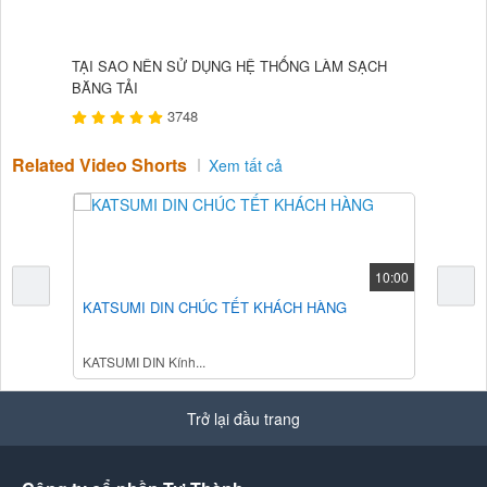
TẠI SAO NÊN SỬ DỤNG HỆ THỐNG LÀM SẠCH
LỰA CHỌ
BĂNG TẢI
3748
Related Video Shorts
Xem tất cả
10:00
KATSUMI DIN CHÚC TẾT KHÁCH HÀNG
BĂNG T
KATSUMI DIN Kính...
Nhiệt độ 
Trở lại đầu trang