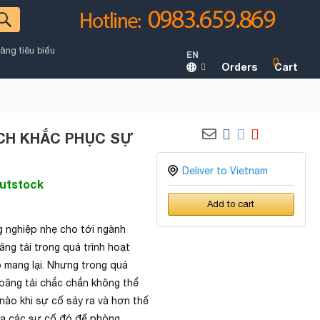
àng tiêu biểu
EN
0
Orders
Cart
CH KHẮC PHỤC SỰ
Deliver to Vietnam
utstock
Add to cart
 nghiệp nhẹ cho tới ngành
ng tải trong quá trình hoạt
 mang lại. Nhưng trong quá
 băng tải chắc chắn không thể
 nào khi sự cố sảy ra và hơn thế
 ra các sự cố đó để phòng