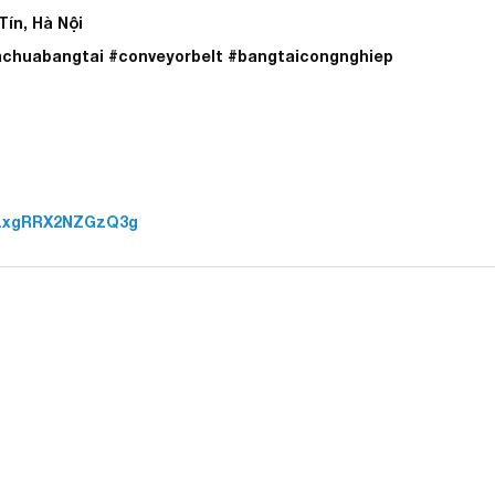
ín, Hà Nội
achuabangtai #conveyorbelt #bangtaicongnghiep
azxgRRX2NZGzQ3g