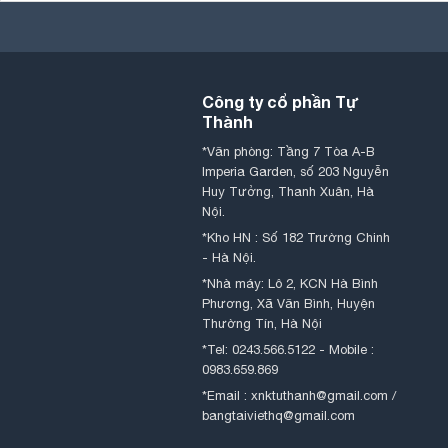
Công ty cổ phần Tự
Thành
*Văn phòng: Tầng 7 Tòa A-B
Imperia Garden, số 203 Nguyễn
Huy Tưởng, Thanh Xuân, Hà
Nội.
*Kho HN : Số 182 Trường Chinh
- Hà Nội.
*Nhà máy: Lô 2, KCN Hà Bình
Phương, Xã Văn Bình, Huyện
Thường Tín, Hà Nội
*Tel: 0243.566.5122 - Mobile :
0983.659.869
*Email : xnktuthanh@gmail.com /
bangtaiviethq@gmail.com