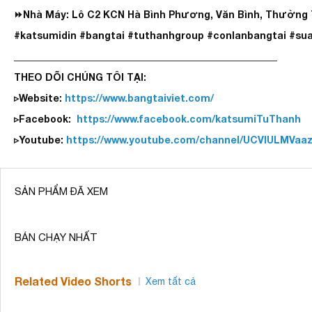
⏩Nhà Máy: Lô C2 KCN Hà Bình Phương, Văn Bình, Thường T
#katsumidin #bangtai #tuthanhgroup #conlanbangtai #su
______________________________________________________
THEO DÕI CHÚNG TÔI TẠI:
▹Website:
https://www.bangtaiviet.com/
▹Facebook:
https://www.facebook.com/katsumiTuThanh
▹Youtube:
https://www.youtube.com/channel/UCVlULMVa
SẢN PHẨM ĐÃ XEM
BÁN CHẠY NHẤT
Related Video Shorts
Xem tất cả