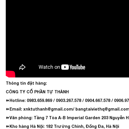
Thông tin đặt hàng:
CÔNG TY CỔ PHẦN TỰ THÀNH
⏩Hotline: 0983.659.869 / 0903.267.578 / 0904.667.578 / 0906.97
⏩Email: xnktuthanh@gmail.com/ bangtaiviethq@gmail.co
⏩Văn phòng: Tầng 7 Tòa A-B Imperial Garden 203 Nguyễ
⏩Kho hàng Hà Nội: 182 Trường Chinh, Đống Đa, Hà Nội