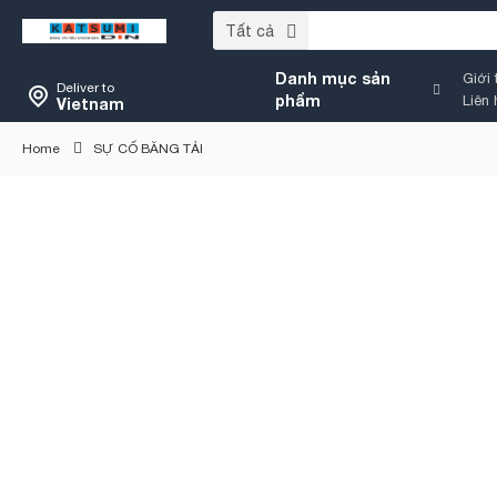
Tất cả
Danh mục sản
Giới 
Deliver to
phẩm
Liên 
Vietnam
Home
SỰ CỐ BĂNG TẢI