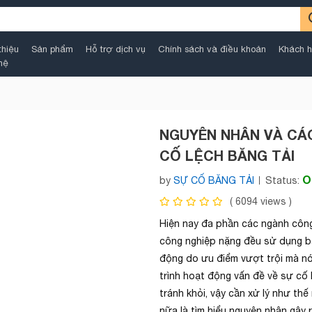
thiệu
Sản phẩm
Hỗ trợ dịch vụ
Chính sách và điều khoản
Khách h
hệ
NGUYÊN NHÂN VÀ CÁ
CỐ LỆCH BĂNG TẢI
O
by
SỰ CỐ BĂNG TẢI
Status:
(
6094
views )
Hiện nay đa phần các ngành công
công nghiệp nặng đều sử dụng bă
động do ưu điểm vượt trội mà nó
trình hoạt động vấn đề về sự cố
tránh khỏi, vậy cần xử lý như thế
nữa là tìm hiểu nguyên nhân gây