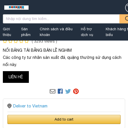
Home
SỰ CỐ BĂNG TẢI
NỐI BẰNG BẢN LỀ GHIM
Giới
Sản
Chính sách và điều
Hỗ trợ
Khách hàng t
Available
by
SỰ CỐ BĂNG TẢI
Status:
thiệu
phẩm
khoản
dịch vụ
biểu
(
3293
views )
NỐI BĂNG TẢI BẰNG BẢN LỀ NGHIM
Các công ty tư nhân sản xuất đá, quặng thường sử dụng cách
nối này.
LIÊN HỆ
Deliver to Vietnam
Add to cart