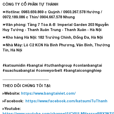
CÔNG TY CỔ PHẦN TỰ THÀNH
⏩Hotline: 0983.659.869 c Quỳnh / 0903.267.578 Hường /
0972.189.086 c Thìn/ 0904.667.578 Nhung
⏩Văn phòng: Tầng 7 Tòa A-B Imperial Garden 203 Nguyễn
Huy Tưởng - Thanh Xuân Trung - Thanh Xuân - Hà Nội
⏩Kho hàng Hà Nội: 182 Trường Chinh, Đống Đa, Hà Nội
⏩Nhà Máy: Lô C2 KCN Hà Bình Phương, Văn Bình, Thường
Tín, Hà Nội
#katsumidin #bangtai #tuthanhgroup #conlanbangtai
#suachuabangtai #conveyorbelt #bangtaicongnghiep
__________________________
THEO DÕI CHÚNG TÔI TẠI:
▹Website:
https://www.bangtaiviet.com/
▹Facebook:
https://www.facebook.com/katsumiTuThanh
▹Youtube:
https://www.youtube.com/channel/UCVlULMVaazxgRRX2NZ